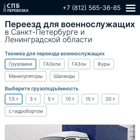
+7 (812) 565-36-85
Переезд для военнослужащих
в Санкт-Петербурге и
Ленинградской области
Техника для переезда военнослужащих
Грузовики
ГАЗели
ГАЗон
Фуры
Манипуляторы
Шаланды
Выберите грузоподъёмность
1.5 т
3 т
5 т
10 т
15 т
20 т
с гидробортом