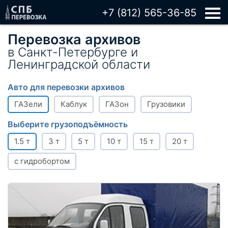
+7 (812) 565-36-85
Перевозка архивов
в Санкт-Петербурге и
Ленинградской области
Авто для перевозки архивов
ГАЗели
Каблук
ГАЗон
Грузовики
Выберите грузоподъёмность
1.5 т
3 т
5 т
10 т
15 т
20 т
с гидробортом